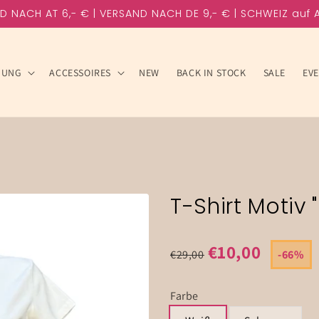
D NACH AT 6,- € | VERSAND NACH DE 9,- € | SCHWEIZ auf 
DUNG
ACCESSOIRES
NEW
BACK IN STOCK
SALE
EV
T-Shirt Motiv "
€10,00
€29,00
-
66%
Farbe